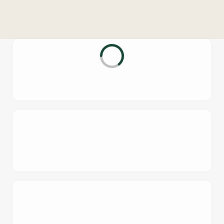
o
n
t
e
n
t
i
s
l
o
a
d
i
n
g
.
.
.